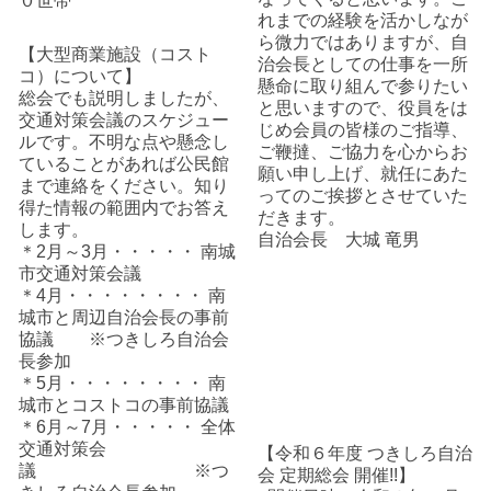
０世帯
れまでの経験を活かしなが
ら微力ではありますが、自
【大型商業施設（コスト
治会長としての仕事を一所
コ）について】
懸命に取り組んで参りたい
総会でも説明しましたが、
と思いますので、役員をは
交通対策会議のスケジュー
じめ会員の皆様のご指導、
ルです。不明な点や懸念し
ご鞭撻、ご協力を心からお
ていることがあれば公民館
願い申し上げ、就任にあた
まで連絡をください。知り
ってのご挨拶とさせていた
得た情報の範囲内でお答え
だきます。
します。
自治会長 大城 竜男
＊2月～3月・・・・・ 南城
市交通対策会議
＊4月・・・・・・・・ 南
城市と周辺自治会長の事前
協議 ※つきしろ自治会
長参加
＊5月・・・・・・・・ 南
城市とコストコの事前協議
＊6月～7月・・・・・ 全体
交通対策会
【令和６年度 つきしろ自治
議 ※つ
会 定期総会 開催!!】