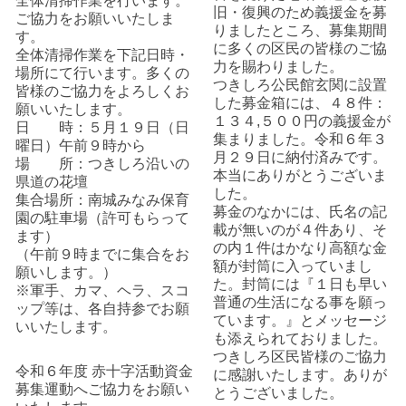
全体清掃作業を行います。
旧・復興のため義援金を募
ご協力をお願いいたしま
りましたところ、募集期間
す。
に多くの区民の皆様のご協
全体清掃作業を下記日時・
力を賜わりました。
場所にて行います。多くの
つきしろ公民館玄関に設置
皆様のご協力をよろしくお
した募金箱には、４８件：
願いいたします。
１３４,５００円の義援金が
日 時：５月１９日（日
集まりました。令和６年３
曜日）午前９時から
月２９日に納付済みです。
場 所：つきしろ沿いの
本当にありがとうございま
県道の花壇
した。
集合場所：南城みなみ保育
募金のなかには、氏名の記
園の駐車場（許可もらって
載が無いのが４件あり、そ
ます）
の内１件はかなり高額な金
（午前９時までに集合をお
額が封筒に入っていまし
願いします。）
た。封筒には『１日も早い
※軍手、カマ、ヘラ、スコ
普通の生活になる事を願っ
ップ等は、各自持参でお願
ています。』とメッセージ
いいたします。
も添えられておりました。
つきしろ区民皆様のご協力
令和６年度 赤十字活動資金
に感謝いたします。ありが
募集運動へご協力をお願い
とうございました。