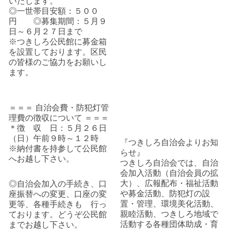
いたします。
◎一世帯目安額：５００
円 ◎募集期間：５月９
日～６月２７日まで
※つきしろ公民館に募金箱
を設置しております。区民
の皆様のご協力をお願いし
ます。
＝＝＝ 自治会費・防犯灯管
理費の徴収について ＝＝＝
＊徴 収 日：５月２６日
（日）午前９時～１２時
『つきしろ自治会よりお知
※納付書を持参して公民館
らせ』
へお越し下さい。
つきしろ自治会では、自治
会加入活動（自治会員の拡
大）、広報配布・福祉活動
◎自治会加入の手続き、口
や募金活動、防犯灯の設
座振替への変更、口座の変
置・管理、環境美化活動、
更等、各種手続きも 行っ
親睦活動、つきしろ地域で
ております。どうぞ公民館
活動する各種団体助成・育
までお越し下さい。