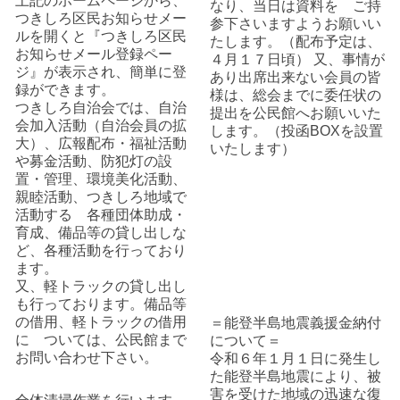
上記のホームページから、
なり、当日は資料を ご持
つきしろ区民お知らせメー
参下さいますようお願いい
ルを開くと『つきしろ区民
たします。（配布予定は、
お知らせメール登録ペー
４月１７日頃） 又、事情が
ジ』が表示され、簡単に登
あり出席出来ない会員の皆
録ができます。
様は、総会までに委任状の
つきしろ自治会では、自治
提出を公民館へお願いいた
会加入活動（自治会員の拡
します。（投函BOXを設置
大）、広報配布・福祉活動
いたします）
や募金活動、防犯灯の設
置・管理、環境美化活動、
親睦活動、つきしろ地域で
活動する 各種団体助成・
育成、備品等の貸し出しな
ど、各種活動を行っており
ます。
又、軽トラックの貸し出し
も行っております。備品等
の借用、軽トラックの借用
＝能登半島地震義援金納付
に ついては、公民館まで
について＝
お問い合わせ下さい。
令和６年１月１日に発生し
た能登半島地震により、被
害を受けた地域の迅速な復