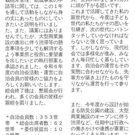
栽樹木管理、助成事業の申
に頭が下がる思いです。
請等に関しては、この１年
これまで活躍してきた私の
を通して活動をしながら身
親世代から、今度は子ども
の丈にあったものにしてい
世代の私たちがその思いを
きたいと説明を行いまし
引継ぎ、次の世代にバトン
た。また、議案にはありま
タッチしていかなければな
せんでしたが、大型商業施
らないと強く思っていま
設の進出に伴う渋滞等の懸
す。しかしながら、現代社
念事項を少しでも解消する
会では多様化が進み、みな
よう事業所と役所に要望書
さん毎日忙しく暮らしてい
を出したいとの執行部案も
ます。自治会の運営もその
承認されました。令和６年
実態に合わせながらも、先
度の自治会活動・運営に自
輩方が築き上げたものを守
治会員の皆様のご協力をよ
りながら運営を行って参り
ろしくお願いいたします。
ます。
総会終了後は、懇親会が行
われ、多くの会員の皆様が
親睦を図りました。
また、今年度から設計が始
まる防災公園の建設、大型
商業施設のオープンに伴う
＊自治会員数：３５３世
渋滞など、任期中は行政へ
帯 ＊総会出席者数：６２
の働きかけや連携が重要に
世帯 ＊委任状提出：１０
なってくると思います。こ