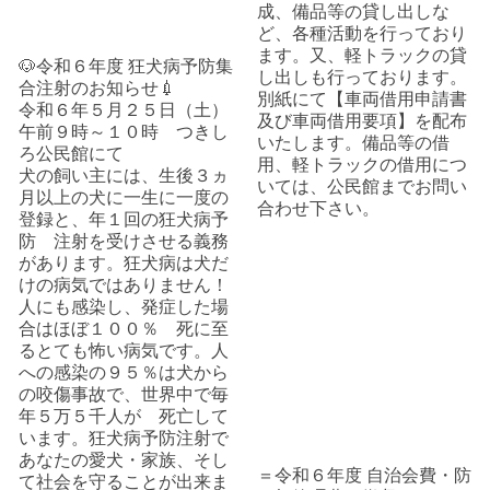
成、備品等の貸し出しな
ど、各種活動を行っており
ます。又、軽トラックの貸
🐶令和６年度 狂犬病予防集
し出しも行っております。
合注射のお知らせ💉
別紙にて【車両借用申請書
令和６年５月２５日（土）
及び車両借用要項】を配布
午前９時～１０時 つきし
いたします。備品等の借
ろ公民館にて
用、軽トラックの借用につ
犬の飼い主には、生後３ヵ
いては、公民館までお問い
月以上の犬に一生に一度の
合わせ下さい。
登録と、年１回の狂犬病予
防 注射を受けさせる義務
があります。狂犬病は犬だ
けの病気ではありません！
人にも感染し、発症した場
合はほぼ１００％ 死に至
るとても怖い病気です。人
への感染の９５％は犬から
の咬傷事故で、世界中で毎
年５万５千人が 死亡して
います。狂犬病予防注射で
あなたの愛犬・家族、そし
＝令和６年度 自治会費・防
て社会を守ることが出来ま