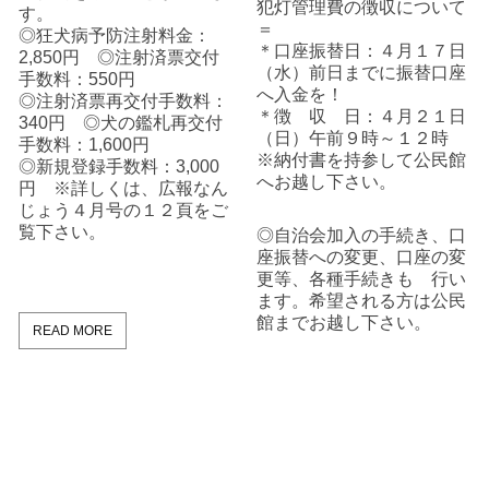
犯灯管理費の徴収について
す。
＝
◎狂犬病予防注射料金：
＊口座振替日：４月１７日
2,850円 ◎注射済票交付
（水）前日までに振替口座
手数料：550円
へ入金を！
◎注射済票再交付手数料：
＊徴 収 日：４月２１日
340円 ◎犬の鑑札再交付
（日）午前９時～１２時
手数料：1,600円
※納付書を持参して公民館
◎新規登録手数料：3,000
へお越し下さい。
円 ※詳しくは、広報なん
じょう４月号の１２頁をご
覧下さい。
◎自治会加入の手続き、口
座振替への変更、口座の変
更等、各種手続きも 行い
ます。希望される方は公民
館までお越し下さい。
READ MORE