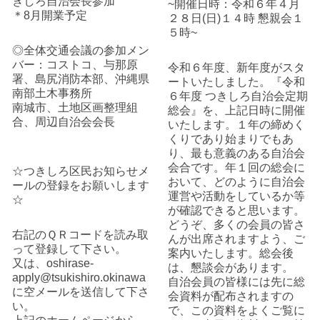
きしろ自治会長参加
~開催日時：令和６年４月
＊8月開業予定
２８日(日)１４時 懇親会１
５時~
◎全体交通会議の参加メン
バー：コストコ、与那原
令和６年度、新年度がスタ
署、島尻消防本部、沖縄県
ートいたしました。『令和
南部土木事務所
６年度 つきしろ自治会定期
南城市、土地区画整理組
総会』を、上記日時に開催
合、周辺自治会会長
いたします。１年の締めく
くりであり始まりでもあ
り、最も意義のある自治会
会合です。年１回の総会に
☆つきしろ区民お知らせメ
おいて、どのように自治会
ールの登録をお願いします
運営や活動をしているか等
☆
が確認できると思います。
どうぞ、多くの会員の皆さ
右記のＱＲコードを読み取
んが出席されますよう、ご
って登録して下さい。
案内いたします。総会後
又は、oshirase-
は、懇談会があります。
apply@tsukishiro.okinawa
自治会員の皆様には先に総
に空メールを送信して下さ
会資料が配布されますの
い。
で、この資料をよくご覧に