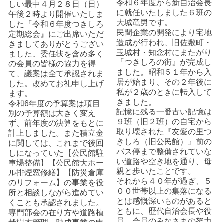
令和６年度から新自治会長
しい最中４月２８日（日）
に就任いたしました６班の
午後２時より開催いたしま
大城竜男です。
した『令和６年度つきしろ
民間企業の開発により宅地
定期総会』にご出席いただ
造成が行われ、旧佐敷町・
きましてありがとうござい
玉城村・知念村にまたがり
ました。委任状を含め多く
『つきしろの街』が完成し
の会員の皆様の協力を得
ました。昭和５１年から入
て、議案は全て承認されま
居が始まり、その２年後に
した。改めてお礼申し上げ
私が２歳のときに転入して
ます。
きました。
令和6年度の予算案は項目
記憶に残る一番古い記憶は
別の予算額は大きく変え
９班（旧２班）の自宅から
ず、前年度の決算をもとに
取り壊された『友愛の里つ
計上しました。また積立金
きしろ（旧公民館）』前の
に関しては、これまで後回
バス停まで整備されていな
しになっていた【公民館駐
い道路や空き地を通り、母
車場整備】【公民館大ホー
親と歩いたことです。
ル排煙窓修繕】【防災倉庫
それから４０年が過ぎ、５
のリフォーム】の事業を役
００世帯以上の集落になる
所と相談しながら進めてい
とは感慨深いものがあると
くことも承認されました。
ともに、歴代自治会長や役
専門部会の在り方や道路植
員、会員のみなさまの努力