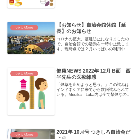
切とはわかっていても、バランスのよい
食事って何だろう？と考えることが多い
のではないでしょうか。今回は、「バラ
ンスのよい食事...
【お知らせ】自治会館休館【延
つきしろNews
長】のお知らせ
コロナの拡大、蔓延防止になりましたの
で、自治会館での活動を一時中止致しま
す。現時点では２月いっぱいの利用中止
の予定となっております。予定されてお
りました、各種行事も中止または延期と
なりますので、ご周知よろしくお願いい
たします。
健康NEWS 2022年 12月 B面 西
つきしろNews
平先生の医療雑感
「煙草を止めようと思う。」この試みは
インドネシアに来てから数回試みられて
いる。Medika Loka内は全て禁煙なの
で、忙しい時は簡単である。しかし、患
者が途切れ、一寸した時間ができると、
玄関の前の階段の前にいって、ちょっと
一服ということに...
2021年 10月号 つきしろ自治会だ
つきしろNews
より