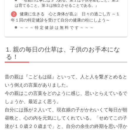
『母親の仕事には３つある。第１は子供を産むこと。第２
は育てること。第３は独立させることである。』
健康に生きる 心と身体が喜ぶ 日々の過ごし方 ～１
年１回の特定健診を受けて自分の健康の柱にしよう～
～ ～ ～ 特 定 健 診 は 無 料 で す ～ ～ ～
親の毎日の仕草は、子供のお手本にな
る！
昔の親は『こどもは鎹』といって、人と人を繋ぎとめると
いう例えの言葉がありました。
今の親はこの言葉をどのように感じ、思いとらえているで
しょうか、最近よく思う。
自分には孫が２人いて、現在娘の子がかわいくて毎日が朝
昼晩と、心の内を元気にしてくれている。「せめてこの子
達が１０歳２０歳まで」と、自分の余生の終期を思い浮か