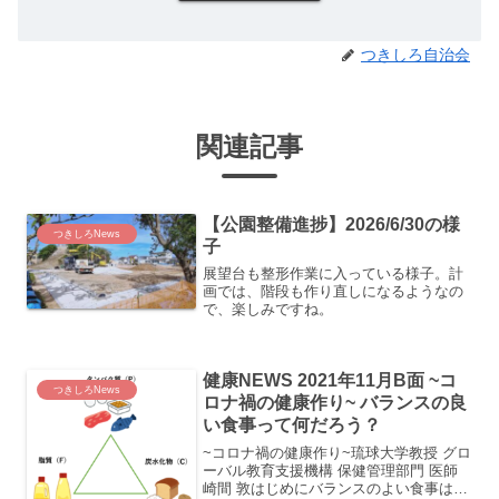
つきしろ自治会
関連記事
【公園整備進捗】2026/6/30の様
つきしろNews
子
展望台も整形作業に入っている様子。計
画では、階段も作り直しになるようなの
で、楽しみですね。
健康NEWS 2021年11月B面 ~コ
つきしろNews
ロナ禍の健康作り~ バランスの良
い食事って何だろう？
~コロナ禍の健康作り~琉球大学教授 グロ
ーバル教育支援機構 保健管理部門 医師
崎間 敦はじめにバランスのよい食事は大