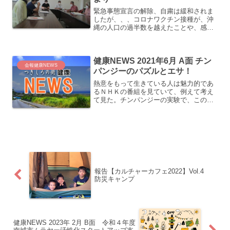
緊急事態宣言の解除、自粛は緩和されま
したが、、、コロナワクチン接種が、沖
縄の人口の過半数を越えたことや、感染
者も減少傾向と報じられやっと緊急事態
宣言の解除、自粛緩和ということになり
ました。自治会も評議員会において、今
健康NEWS 2021年6月 A面 チン
後の対策や活動について議...
会報健康NEWS
パンジーのパズルとエサ！
熱意をもって生きている人は魅力的であ
るＮＨＫの番組を見ていて、例えて考え
て見た。チンパンジーの実験で、このよ
うなものがあった。チンパンジーに最初
にパズルを与えると、一生懸命に熱中し
ている様子である。次の段階で パズル
をやったとときに報酬を与...
報告【カルチャーカフェ2022】Vol.4
防災キャンプ
健康NEWS 2023年 2月 B面 令和４年度