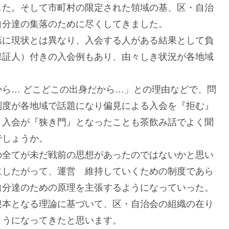
した。そして市町村の限定された領域の基、区・自治
自分達の集落のために尽くしてきました。
第に現状とは異なり、入会する人がある結果として負
保証人）付きの入会例もあり、由々しき状況が各地域
ら… どこどこの出身だから…」との理由などで、問
制度が各地域で話題になり偏見による入会を『拒む』
、入会が『狭き門』となったことも茶飲み話でよく聞
でしょうか。
の全てが未だ戦前の思想があったのではないかと思い
にしたがって、運営 維持していくための制度であら
自分達のための原理を主張するようになっていった。
根本となる理論に基づいて、区・自治会の組織の在り
うになってきたと思います。