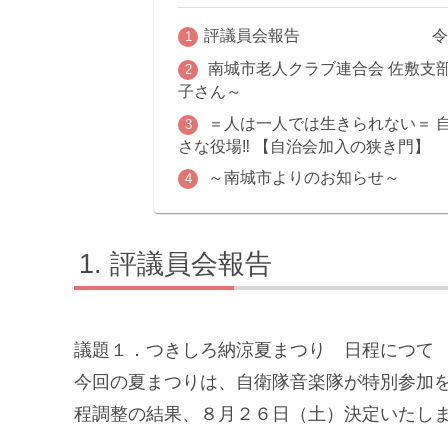
評議員会報告 令和5年
南城市老人クラブ連合会 佐敷支部
子さん～
＝人は一人では生きられない＝ 
さな役場‼ 【自治会加入の狭き門】
～南城市よりのお知らせ～
評議員会報告 令和
議題１．つきしろ納涼夏まつり 日程につて
今回の夏まつりは、自衛隊音楽隊が特別参加
程調整の結果、８月２６日（土）決定いたし