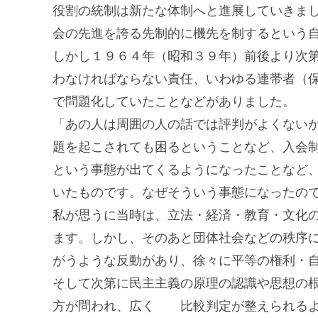
役割の統制は新たな体制へと進展していきま
会の先進を誇る先制的に機先を制するという
しかし１９６４年（昭和３９年）前後より次
わなければならない責任、いわゆる連帯者（
で問題化していたことなどがありました。
「あの人は周囲の人の話では評判がよくないか
題を起こされても困るということなど、入会
という事態が出てくるようになったことなど
いたものです。なぜそういう事態になったの
私が思うに当時は、立法・経済・教育・文化
ます。しかし、そのあと団体社会などの秩序
がうような反動があり、徐々に平等の権利・
そして次第に民主主義の原理の認識や思想の
方が問われ、広く 比較判定が整えられるよ