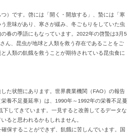
ちつ）です。啓には「開く・開放する」、蟄には「寒
いう意味があり、寒さが緩み、冬ごもりをしていた虫
春の季語にもなっています。2022年の啓蟄は3月5
みなさん、昆虫が地球と人類を救う存在であることをご
境と人類の飢餓を救うことが期待されている昆虫食に
した状態にあります。世界農業機関（FAO）の報告
養不足蔓延率）は、1990年～1992年の栄養不足蔓
.9％に低下してきています。一見すると改善してるデータな
ていると思われるかもしれません。
料を確保することができず、飢餓に苦しんでいます。国