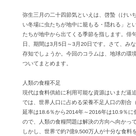
弥生三月の二十四節気といえは、啓蟄（けい
い冬場に虫たちが地中に籠もる・隠れる」と
たちが地中から出てくる季節を指します。俳句の
日、期間は3月5日～3月20日です。さて、
存知でしょうか。今回のコラムは、地球の環
ついてまとめます。
人類の食糧不足
現代は食料供給に利用可能な資源はいまだ逼迫
では、世界人口に占める栄養不足人口の割合（栄
延率は18.6％から2014年～2016年は10
ので、人類の食糧問題は解決の方向へ向かっ
しかし、世界で約7億9,500万人が十分な食