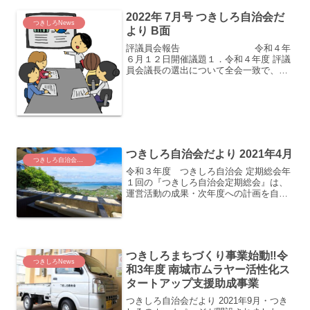
2022年 7月号 つきしろ自治会だ
つきしろNews
より B面
評議員会報告 令和４年
６月１２日開催議題１．令和４年度 評議
員会議長の選出について全会一致で、大
城竜男さんを選出いたしました。議題
２．つきしろ納涼夏まつり開催について
①開催予定日：令和４年８月２０日
（土）＊コロナ禍の状況の変...
つきしろ自治会だより 2021年4月
つきしろ自治会だより
令和３年度 つきしろ自治会 定期総会年
１回の『つきしろ自治会定期総会』は、
運営活動の成果・次年度への計画を自治
会員の皆さんへ報告と確認をしあう場に
なります。昨年はコロナ感染予防自粛の
ため、書面での承認となりましたが、今
年もコロナ状況が蔓延化...
つきしろまちづくり事業始動‼令
つきしろNews
和3年度 南城市ムラヤー活性化ス
タートアップ支援助成事業
つきしろ自治会だより 2021年9月・つき