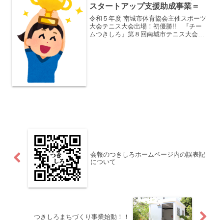
スタートアップ支援助成事業＝
令和５年度 南城市体育協会主催スポーツ
大会テニス大会出場！初優勝!! 『チー
ムつきしろ』第８回南城市テニス大会が
玉城庭球場で 開催されチームつきしろ
が初栄冠に輝きました。６名チームで、
チームを率いるのは福里 芳篤さん(４
班)は、大会出場に意...
会報のつきしろホームページ内の誤表記
について
つきしろまちづくり事業始動！！