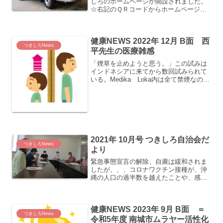
しろのホームページが開設されました。
☆右記のＱＲコードからホームページを
ご覧になれます。又、インターネットか
らつきしろ自治会と検索し、ホームペー
ジをご覧になることもできます。・区民
健康NEWS 2022年 12月 B面 西
お知らせメールの登...
つきしろNews
平先生の医療雑感
「煙草を止めようと思う。」この試みは
インドネシアに来てから数回試みられて
いる。Medika Loka内は全て禁煙なの
で、忙しい時は簡単である。しかし、患
者が途切れ、一寸した時間ができると、
玄関の前の階段の前にいって、ちょっと
一服ということに...
2021年 10月号 つきしろ自治会だ
つきしろNews
より
緊急事態宣言の解除、自粛は緩和されま
したが、、、コロナワクチン接種が、沖
縄の人口の過半数を越えたことや、感染
者も減少傾向と報じられやっと緊急事態
宣言の解除、自粛緩和ということになり
ました。自治会も評議員会において、今
健康NEWS 2023年 9月 B面 ＝
後の対策や活動について議...
つきしろNews
令和5年度 南城市ムラヤー活性化