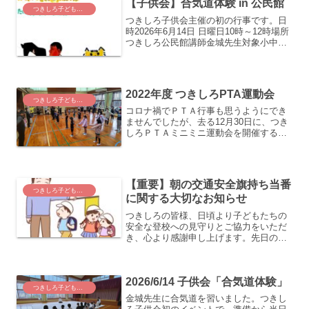
【子供会】合気道体験 in 公民館
つきしろ子ども応援し隊
つきしろ子供会主催の初の行事です。日
時2026年6月14日 日曜日10時～12時場所
つきしろ公民館講師金城先生対象小中学
生～大人までチラシも自分の手で作りま
した。
2022年度 つきしろPTA運動会
つきしろ子ども応援し隊
コロナ禍でＰＴＡ行事も思うようにでき
ませんでしたが、去る12月30日に、つき
しろＰＴＡミニミニ運動会を開催するこ
とができました。グラウンドで行う予定
でしたが、当日は雨天のため公民館内で
開催になりました。プログラムは運動会
の定番、玉入れ・パン...
【重要】朝の交通安全旗持ち当番
つきしろ子ども応援し隊
に関する大切なお知らせ
つきしろの皆様、日頃より子どもたちの
安全な登校への見守りとご協力をいただ
き、心より感謝申し上げます。先日の総
会にて承認されました新体制への移行に
伴い、大人の負担を減らしつつ、持続可
能な形で子どもたちを支えるため、長年
2026/6/14 子供会「合気道体験」
の課題であった「朝の交通...
つきしろ子ども応援し隊
金城先生に合気道を習いました。つきし