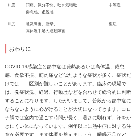
Ⅱ度
頭痛、気分不快、吐き気嘔吐
中等症
倦怠感、虚脱感
Ⅲ度
意識障害、痙攣、
重症
高体温手足の運動障害
おわりに
COVID-19感染症と熱中症は発熱あるいは高体温、倦怠
感、食欲不振、筋肉痛など似たような症状が多く、症状だ
けでは 区別が難しいことがあります。臨床の現場で
は、発症状況、経過、行動歴などを合わせて総合的に判断
することになります。したがいまして、普段から熱中症に
ならないように心がけることが大切になってきます。コロ
ナ禍では室内で過ごす時間が長く、暑さに馴れず、汗をか
きにくい体になっています。例年以上に熱中症に対する注
意が必要です。まず体調を整えましょう。睡眠不足など、