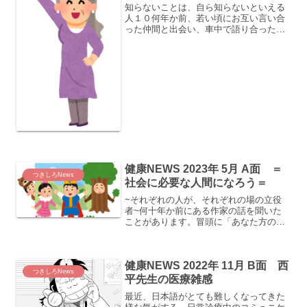
知らないことは、自ら知らないといえる
人１０何年か前、若い頃にお互い言い合
った仲間と出会い、車中で語り合ったこ
とがある。若い頃の彼は、言葉の荒さや
乱暴な言葉使いであったことや自分常識
が 激しく特に先頭を走ろうとするタイ
プで、他からかかわりを避...
健康NEWS 2023年 5月 A面 ＝
つきしろNews
社会に必要な人間になろう＝
~それぞれの人が、それぞれの場の立役
者~何十年か前にある作家の話を聞いた
ことがあります。冒頭に「あなた方の中
には、これからさらに進んで大学や社会
進出など、上を目指している人もいるで
しょう。中には職に就く人もいるでしょ
健康NEWS 2022年 11月 B面 西
う。中には結婚をして子供...
つきしろNews
平先生の医療雑感
最近、日本語がとても難しくなってきた