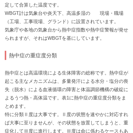
定して合算した温度です。
WBGT計は気象台や炎天下、高温多湿の 現場・職場
（工場、工事現場、グランド）に設置されています。
気象庁や各地の気象台から熱中症指数や熱中症警報が発せ
られますが、それはWBGTを基にしています。
熱中症の重症度分類
熱中症とは高温環境による生体障害の総称です。熱中症が
起こる主なメカニズムは、多量発汗による水分・塩分の喪
失（脱水）による血液循環の障害と体温調節機構の破綻に
よるうつ熱・高体温です。表1に熱中症の重症度分類をま
とめます。
特に分類Ⅱ度は大事です。Ⅱ度の状態を速やかに対応すれ
ば大事に至りませんが、その状態を放置してしまうと、重
症化してⅢ度に進行します。Ⅲ度は命に係わるケースもあ