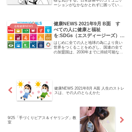
様な気がする。日常診療中のコミュニケ
ーションがなかなかとれずに困ってい
る。何も喋ってくれない人。自分１人で
最初から最後まで喋りっぱなしの人。質
問と答えが常に食い違っている人。付き
健康NEWS 2021年9月 B面 す
添いの人がずっと喋って、本...
会報健康NEWS
べての人に健康と福祉
を:SDGs（エスディージーズ）行
動目標３
はじめに全ての人と地球の為により良い
世界をつくることをめざし、国連の全て
の加盟国は、2030年までに持続可能な開
発目標（SDGs）の行動目標を達成する
ために最善を尽くすことに合意しまし
た。世界各地で進展がみられますが、
2030年までにSDG...
健康NEWS 2021年8月 A面 人生のストレ
スは、その人のとらえかた
9/25「手づくりピアス＆イヤリング」教
室