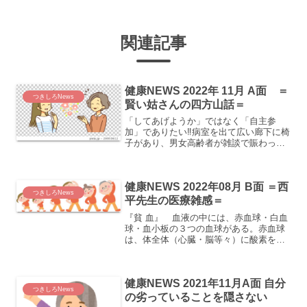
関連記事
健康NEWS 2022年 11月 A面 ＝
つきしろNews
賢い姑さんの四方山話＝
「してあげようか」ではなく「自主参
加」でありたい‼病室を出て広い廊下に椅
子があり、男女高齢者が雑談で賑わって
いた。６０代ぐらいの女性と７０代ぐら
いの男性が、嫁さんのことや最近になり
息子さん夫婦と同居するということの四
健康NEWS 2022年08月 B面 ＝西
方山話を聞いていた。私達...
つきしろNews
平先生の医療雑感＝
『貧 血』 血液の中には、赤血球・白血
球・血小板の３つの血球がある。赤血球
は、体全体（心臓・脳等々）に酸素を運
ぶ働きがある。白血球は、体外から入っ
た 菌に対応したり、体内でのいろんな
炎症に対応する。血小板は止血に携って
健康NEWS 2021年11月A面 自分
いる。その中で、赤血球...
つきしろNews
の劣っていることを隠さない