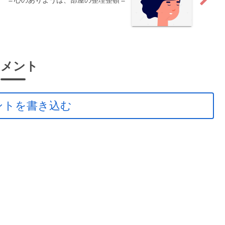
月 A面 ＝心のありようは、部屋の整理整頓＝
コメント
ントを書き込む