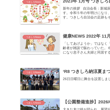
2023年 1月号 つきし
つきしろNews
新年の挨拶 自治会長：新城
す。令和５年の年明けになり
す。つきしろ自治会の足跡もそ
健康NEWS 2022年 
つきしろNews
「してあげようか」ではなく
齢者が雑談で賑わっていた。
になり息子さん夫婦と同居する
‘R8 つきしろ納涼夏ま
つきしろNews
26日日曜日に舞台を設置しま
【公園整備進捗】2026/
つきしろNews
大きな木は枝が切られ、展望