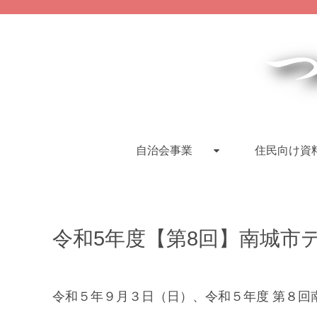
自治会事業
住民向け資
令和5年度【第8回】南城市
令和５年９月３日（日）、令和５年度 第８回