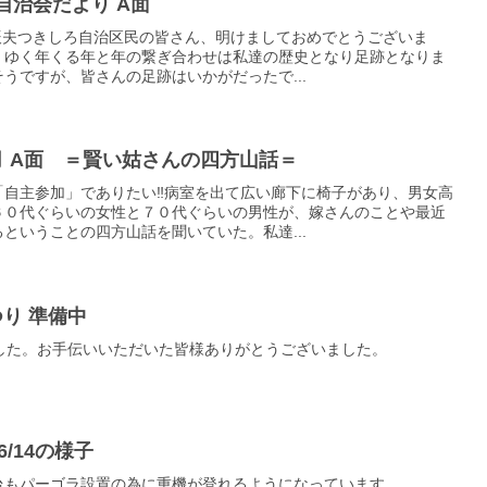
ろ自治会だより A面
辰夫つきしろ自治区民の皆さん、明けましておめでとうございま
、ゆく年くる年と年の繋ぎ合わせは私達の歴史となり足跡となりま
うですが、皆さんの足跡はいかがだったで...
11月 A面 ＝賢い姑さんの四方山話＝
「自主参加」でありたい‼病室を出て広い廊下に椅子があり、男女高
６０代ぐらいの女性と７０代ぐらいの男性が、嫁さんのことや最近
ということの四方山話を聞いていた。私達...
つり 準備中
した。お手伝いいただいた皆様ありがとうございました。
6/14の様子
台もパーゴラ設置の為に重機が登れるようになっています。